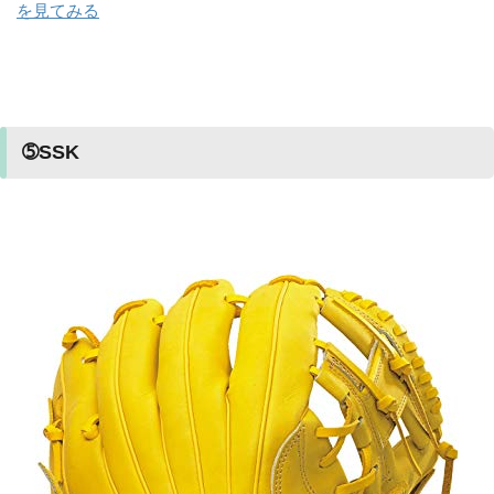
を見てみる
➄SSK