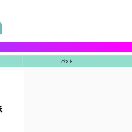
バット
低