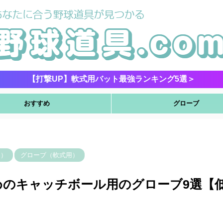
【打撃UP】軟式用バット最強ランキング5選＞
おすすめ
グローブ
用）
グローブ（軟式用）
めのキャッチボール用のグローブ9選【