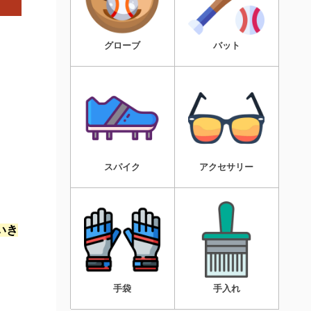
グローブ
バット
スパイク
アクセサリー
いき
手袋
手入れ