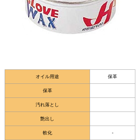
オイル用途
保革
保革
汚れ落とし
艶出し
軟化
-