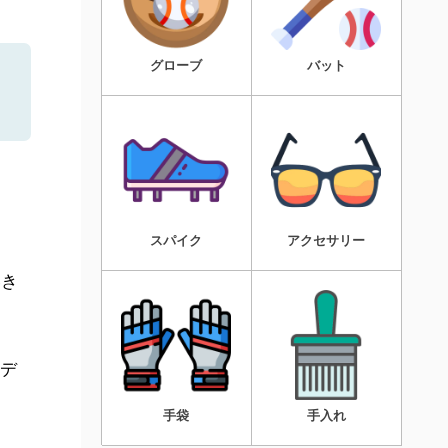
グローブ
バット
スパイク
アクセサリー
いき
デ
手袋
手入れ