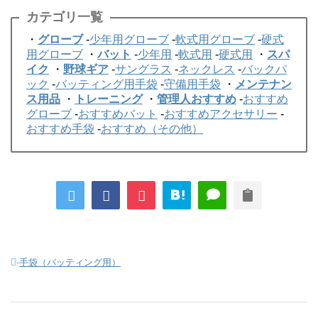
カテゴリ一覧
・
グローブ
-
少年用グローブ
-
軟式用グローブ
-
硬式
用グローブ
・
バット
-
少年用
-
軟式用
-
硬式用
・
スパ
イク
・
野球ギア
-
サングラス
-
ネックレス
-
バックパ
ック
-
バッティング用手袋
-
守備用手袋
・
メンテナン
ス用品
・
トレーニング
・
管理人おすすめ
-
おすすめ
グローブ
-
おすすめバット
-
おすすめアクセサリー
-
おすすめ手袋
-
おすすめ（その他）
-
手袋（バッティング用）