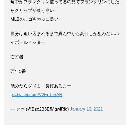
角中がフランクリン使ってるの見てフランクリンにした
らグリップが凄く良い
MLBのロゴもカッコ良い
自分は追い込まれるまで真ん中から高目しか狙わないハ
イボールヒッター
右打者
万年9番
舐めたらダメよ 長打あるよー
pic.twitter.com/V2EnTiiSAH
— せき (@Bzc2B6EfMgwlRlc)
January 16, 2021