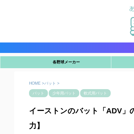
各野球メーカー
HOME
>
バット
>
バット
少年用バット
軟式用バット
イーストンのバット「ADV」
力】