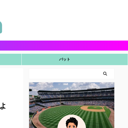
バット
よ