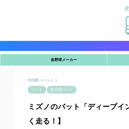
各野球メーカー
HOME
>
バット
>
バット
軟式用バット
ミズノのバット「ディープイ
く走る！】