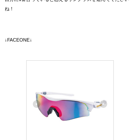
ね！
↓FACEONE↓