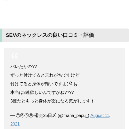
SEVのネックレスの良い口コミ・評価
バレたか????
ずっと付けてると忘れがちですけど
付けてると身体が軽いですよ( ᐛ )و
本当は3連欲しいんですがね????
3連だともっと身体が楽になる気がします！
— ⓜⓐⓝⓐ▫️滑走25日〆 (@mana_papu_)
August 11,
2021